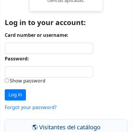
ciencias aplicadas.
Login form
Log in to your account:
Card number or username:
Password:
Show password
Forgot your password?
🌎 Visitantes del catálogo