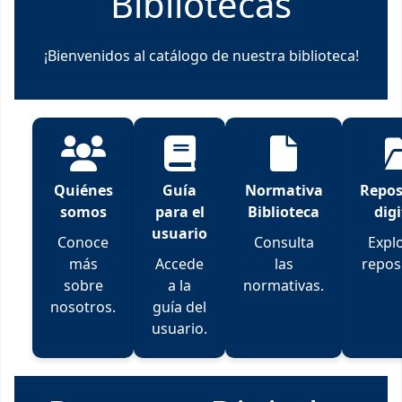
Bibliotecas
¡Bienvenidos al catálogo de nuestra biblioteca!
Quiénes
Guía
Normativa
Repos
somos
para el
Biblioteca
digi
usuario
Conoce
Consulta
Explo
más
Accede
las
reposi
sobre
a la
normativas.
nosotros.
guía del
usuario.